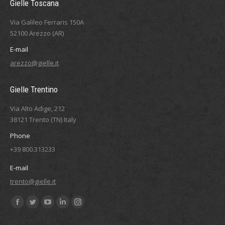
Gielle Toscana
Via Galileo Ferraris 150A
52100 Arezzo (AR)
E-mail
arezzo@gielle.it
Gielle Trentino
Via Alto Adige, 212
38121 Trento (TN) Italy
Phone
+39 800.313233
E-mail
trento@gielle.it
Ci puoi trovare su:
Facebook
Twitter
YouTube
Linkedin
Instagram
page
page
page
page
page