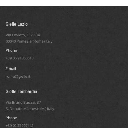
Gielle Lazio
Via Orvieto, 132-134
00040 Pomezia (Roma) Italy
Phone
+39 06.91066610
E-mail
roma@gielle.it
Gielle Lombardia
Via Bruno Buozzi, 37
S. Donato Milanese (Mi) Italy
Phone
+39 02.55607442