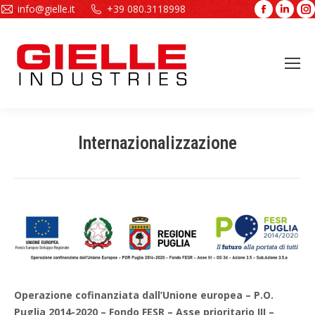
info@gielle.it
+39 080.3118998
Facebook
Linke
page
page
opens
open
in
in
new
new
window
wind
Internazionalizzazione
Tu sei qui:
Operazione cofinanziata dall’Unione europea – P.O.
Puglia 2014-2020 – Fondo FESR – Asse prioritario III –