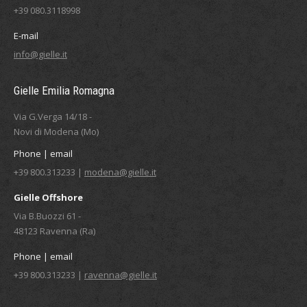
+39 080.3118998
E-mail
info@gielle.it
Gielle Emilia Romagna
Via G.Verga 14/18 -
Novi di Modena (Mo)
Phone | email
+39 800.313233 |
modena@gielle.it
Gielle Offshore
Via B.Buozzi 61 -
48123 Ravenna (Ra)
Phone | email
+39 800.313233 |
ravenna@gielle.it