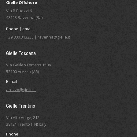
Gielle Offshore
Via B.Buozzi 61 -
48123 Ravenna (Ra)
Phone | email
+39 800.313233 |
ravenna@gielle.it
Gielle Toscana
Via Galileo Ferraris 150A
52100 Arezzo (AR)
E-mail
arezzo@gielle.it
Gielle Trentino
Via Alto Adige, 212
38121 Trento (TN) Italy
Phone