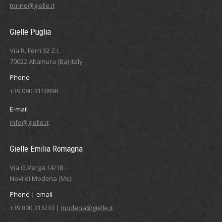
torino@gielle.it
Gielle Puglia
Via R. Ferri 32 Z.I.
70022 Altamura (Ba) Italy
Phone
+39 080.3118998
E-mail
info@gielle.it
Gielle Emilia Romagna
Via G.Verga 14/18 -
Novi di Modena (Mo)
Phone | email
+39 800.313233 |
modena@gielle.it