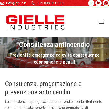
info@gielle.it
+39 080.3118998
Facebook
Linke
page
page
opens
open
in
in
new
new
window
wind
Consulenza antincendio
Tu sei qui:
Previeni le emergenze ed evita conseguenze
economiche e penali
Consulenza, progettazione e
prevenzione antincendio
La consulenza e progettazione antincendio non fa riferimento
solo a un pericolo generico, ma alla
prevenzione di