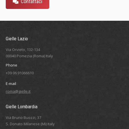
Contattaci
Gielle Lazio
Via Orvieto, 132-134
00040 Pomezia (Roma) Italy
Phone
+39 06.91066610
E-mail
roma@gielle.it
Gielle Lombardia
Via Bruno Buozzi, 37
S. Donato Milanese (Mi) Italy