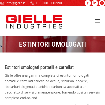
info@gielle.it
+39 080.3118998
Facebook
Linke
page
page
opens
open
in
in
new
new
window
wind
ESTINTORI OMOLOGATI
Tu sei qui:
Estintori omologati portatili e carrellati
Gielle offre una gamma completa di estintori omologati
portatili e carrellati caricati ad acqua, schiuma, polvere,
idocarburi alogenati e anidride carbonica abbinati a un
pacchetto di servizi di manutenzione, fornendo così un servizio
completo end-to-end.