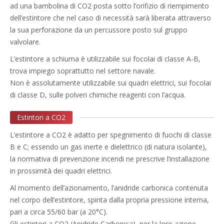
ad una bambolina di CO2 posta sotto l’orifizio di riempimento
dell’estintore che nel caso di necessità sarà liberata attraverso
la sua perforazione da un percussore posto sul gruppo
valvolare.
L’estintore a schiuma è utilizzabile sui focolai di classe A-B,
trova impiego soprattutto nel settore navale.
Non è assolutamente utilizzabile sui quadri elettrici, sui focolai
di classe D, sulle polveri chimiche reagenti con l’acqua.
Estintori a CO2
L’estintore a CO2 è adatto per spegnimento di fuochi di classe
B e C; essendo un gas inerte e dielettrico (di natura isolante),
la normativa di prevenzione incendi ne prescrive l’installazione
in prossimità dei quadri elettrici.
Al momento dell’azionamento, l’anidride carbonica contenuta
nel corpo dell’estintore, spinta dalla propria pressione interna,
pari a circa 55/60 bar (a 20°C).
Gli estintori a CO2 (Anidride Carbonica), per la loro azione