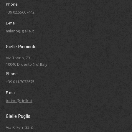
Phone
+39 02.55607442
E-mail
milano@gielle.it
Gielle Piemonte
Via Torino, 79
10040 Druento (To) Italy
Phone
+39 011.7072675
E-mail
torino@gielle.it
Gielle Puglia
Via R. Ferri 32 Z.I.