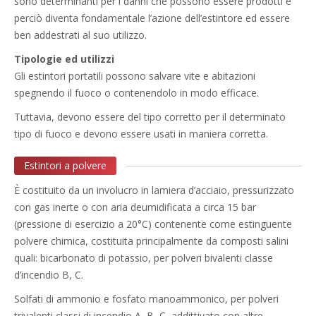
sono determinanti per i danni che possono essere prodotti e
perciò diventa fondamentale l’azione dell’estintore ed essere
ben addestrati al suo utilizzo.
Tipologie ed utilizzi
Gli estintori portatili possono salvare vite e abitazioni
spegnendo il fuoco o contenendolo in modo efficace.
Tuttavia, devono essere del tipo corretto per il determinato
tipo di fuoco e devono essere usati in maniera corretta.
Estintori a polvere
È costituito da un involucro in lamiera d’acciaio, pressurizzato
con gas inerte o con aria deumidificata a circa 15 bar
(pressione di esercizio a 20°C) contenente come estinguente
polvere chimica, costituita principalmente da composti salini
quali: bicarbonato di potassio, per polveri bivalenti classe
d’incendio B, C.
Solfati di ammonio e fosfato manoammonico, per polveri
trivalenti classi di incendio A, B, C, addittivato con altre