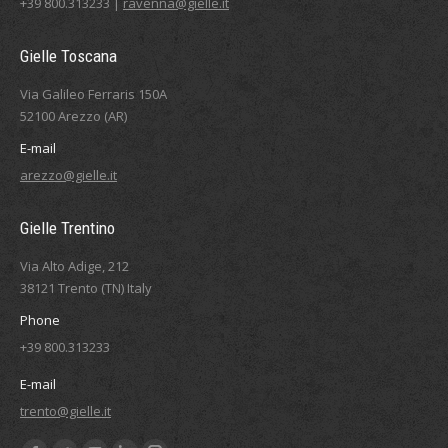
+39 800.313233 |
ravenna@gielle.it
Gielle Toscana
Via Galileo Ferraris 150A
52100 Arezzo (AR)
E-mail
arezzo@gielle.it
Gielle Trentino
Via Alto Adige, 212
38121 Trento (TN) Italy
Phone
+39 800.313233
E-mail
trento@gielle.it
Ci puoi trovare su: