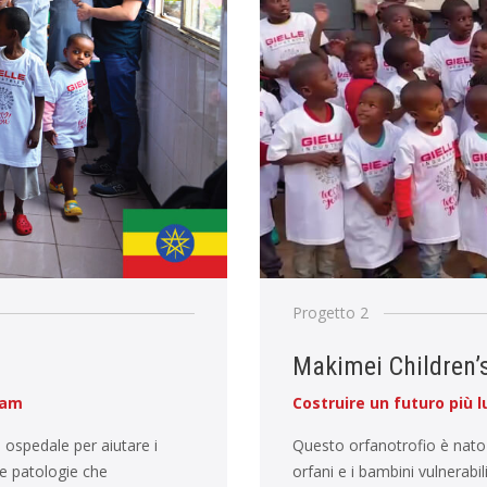
Progetto 2
Makimei Children’
nam
Costruire un futuro più 
n ospedale per aiutare i
Questo orfanotrofio è nato p
te patologie che
orfani e i bambini vulnerabi