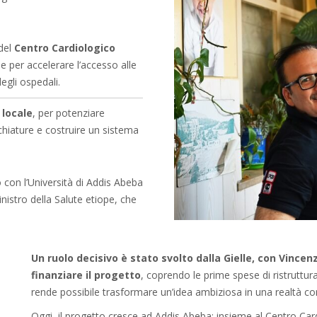
 del
Centro Cardiologico
e per accelerare l’accesso alle
egli ospedali.
 locale
, per potenziare
chiature e costruire un sistema
do con l’Università di Addis Abeba
inistro della Salute etiope, che
Un ruolo decisivo è stato svolto dalla Gielle, con Vince
finanziare il progetto
, coprendo le prime spese di ristruttu
rende possibile trasformare un’idea ambiziosa in una realtà con
Oggi, il progetto cresce ad Addis Abeba: insieme al Centro Ca