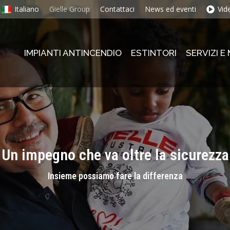
Italiano
Gielle Group
Contattaci
News ed eventi
Vid
IMPIANTI ANTINCENDIO
ESTINTORI
SERVIZI 
IMPIANTI ANTINCENDIO
ESTINTORI
SERVIZI 
Un impegno che va oltre la sicurezza
Insieme possiamo fare la differenza