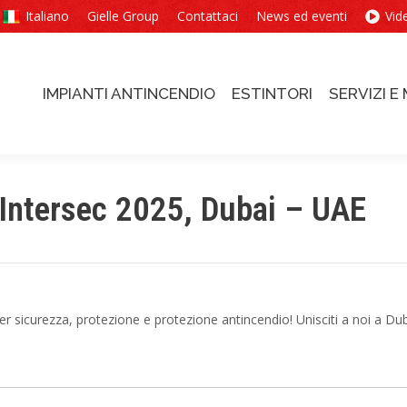
Italiano
Gielle Group
Contattaci
News ed eventi
Vid
IMPIANTI ANTINCENDIO
ESTINTORI
SERVIZI 
IMPIANTI ANTINCENDIO
ESTINTORI
SERVIZI 
 Intersec 2025, Dubai – UAE
per sicurezza, protezione e protezione antincendio! Unisciti a noi a Du