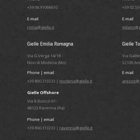
+39 06.91066610
+39 02.5
E-mail
E-mail
roma@gielle.it
milano@gi
Gielle Emilia Romagna
Gielle T
Via G.Verga 14/18 -
Via Galil
Novi di Modena (Mo)
52100 Are
Phone | email
E-mail
+39 800.313233 |
modena@gielle.it
arezzo@gi
Gielle Offshore
Via B.Buozzi 61 -
48123 Ravenna (Ra)
Phone | email
+39 800.313233 |
ravenna@gielle.it